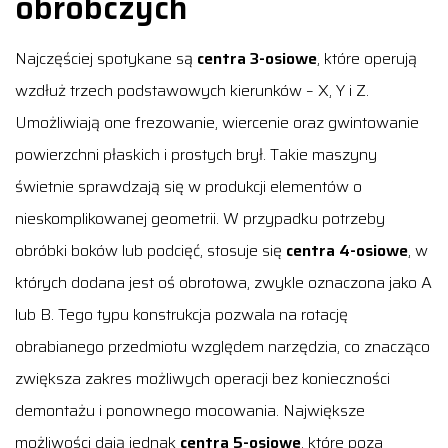
obróbczych
Najczęściej spotykane są
centra 3-osiowe
, które operują
wzdłuż trzech podstawowych kierunków – X, Y i Z.
Umożliwiają one frezowanie, wiercenie oraz gwintowanie
powierzchni płaskich i prostych brył. Takie maszyny
świetnie sprawdzają się w produkcji elementów o
nieskomplikowanej geometrii. W przypadku potrzeby
obróbki boków lub podcięć, stosuje się
centra 4-osiowe
, w
których dodana jest oś obrotowa, zwykle oznaczona jako A
lub B. Tego typu konstrukcja pozwala na rotację
obrabianego przedmiotu względem narzędzia, co znacząco
zwiększa zakres możliwych operacji bez konieczności
demontażu i ponownego mocowania. Największe
możliwości dają jednak
centra 5-osiowe
, które poza